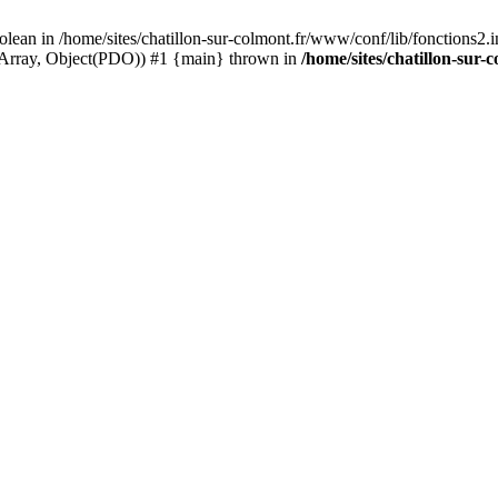
olean in /home/sites/chatillon-sur-colmont.fr/www/conf/lib/fonctions2.in
, Array, Object(PDO)) #1 {main} thrown in
/home/sites/chatillon-sur-