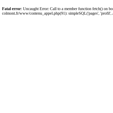
Fatal error
: Uncaught Error: Call to a member function fetch() on bo
colmont.fr/www/contenu_appel.php(91): simpleSQL('pages', 'profil'