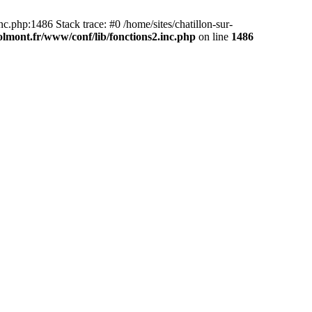
c.php:1486 Stack trace: #0 /home/sites/chatillon-sur-
colmont.fr/www/conf/lib/fonctions2.inc.php
on line
1486