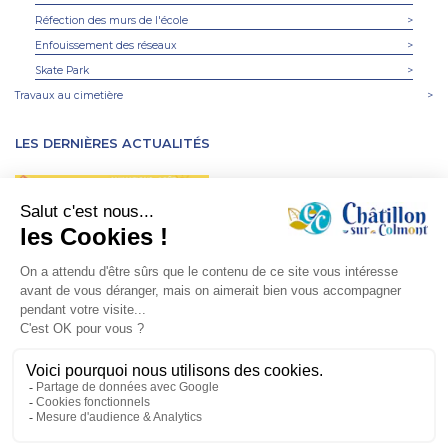
Réfection des murs de l'école
>
Enfouissement des réseaux
>
Skate Park
>
Travaux au cimetière
>
LES DERNIÈRES ACTUALITÉS
MARPA, planning des
animations Août
29 juil. 2026
Horaires d'ouverture de la
mairie et de l'agence