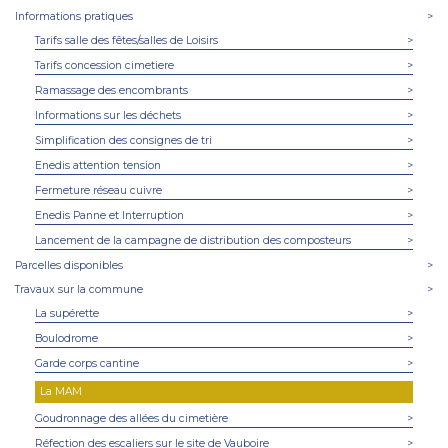
Informations pratiques
>
Tarifs salle des fêtes/salles de Loisirs
>
Tarifs concession cimetiere
>
Ramassage des encombrants
>
Informations sur les déchets
>
Simplification des consignes de tri
>
Enedis attention tension
>
Fermeture réseau cuivre
>
Enedis Panne et Interruption
>
Lancement de la campagne de distribution des composteurs
>
Parcelles disponibles
>
Travaux sur la commune
>
La supérette
>
Boulodrome
>
Garde corps cantine
>
La MAM
Goudronnage des allées du cimetière
>
Réfection des escaliers sur le site de Vauboire
>