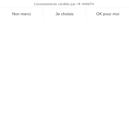
postale mois août
16 juil. 2026
Labyrinthe de Maïs - Les
Jardins des Renaudies
14 juil. 2026
AGENDA
Jeux pour tous, Marpa
Claire Demeure
27 août 2026
/ 14h30 à 16h30