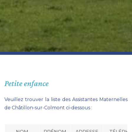
Petite enfance
Veuillez trouver la liste des Assistantes Maternelles
de Châtillon-sur-Colmont ci-dessous :
NOM
PRÉNOM
ADRESSE
TÉLÉPH