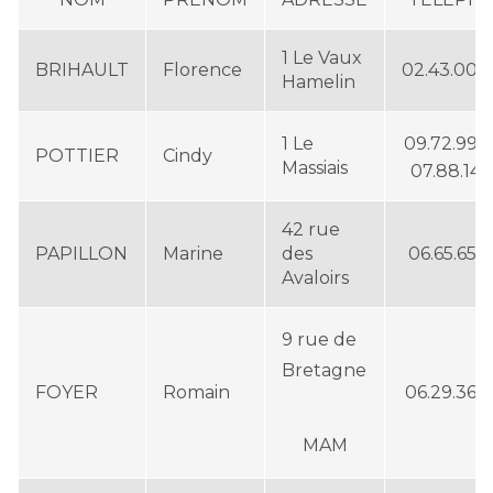
1 Le Vaux
BRIHAULT
Florence
02.43.00.2
Hamelin
1 Le
09.72.99.7
POTTIER
Cindy
Massiais
07.88.14.5
42 rue
PAPILLON
Marine
des
06.65.65.5
Avaloirs
9 rue de
Bretagne
FOYER
Romain
06.29.36.4
MAM