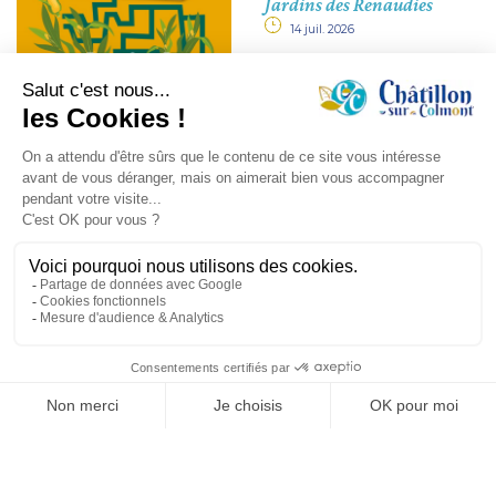
Jardins des Renaudies
14 juil. 2026
AGENDA
Jeux pour tous, Marpa
Claire Demeure
27 août 2026
/ 14h30 à 16h30
MARPA Claire Demeure
Ludothèque septembre
15 sept. 2026
/ 16h30 - 18h30
Bibliothèque de Châtillon Sur
Colmont