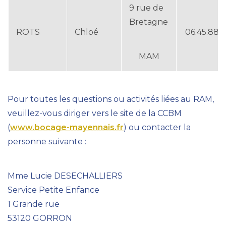
9 rue de
Bretagne
ROTS
Chloé
06.45.88.6
MAM
Pour toutes les questions ou activités liées au RAM,
veuillez-vous diriger vers le site de la CCBM
(
www.bocage-mayennais.fr
) ou contacter la
personne suivante :
Mme Lucie DESECHALLIERS
Service Petite Enfance
1 Grande rue
53120 GORRON