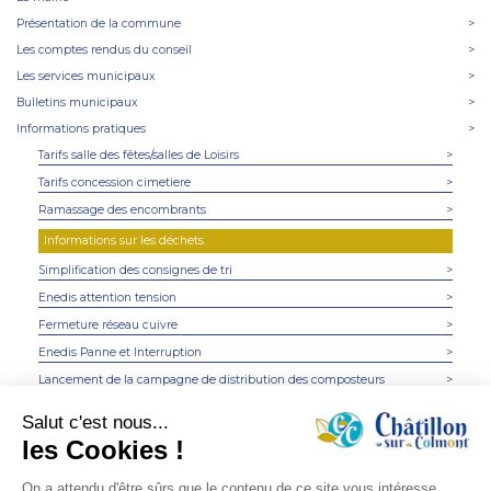
Présentation de la commune
>
Les comptes rendus du conseil
>
Les services municipaux
>
Bulletins municipaux
>
Informations pratiques
>
Tarifs salle des fêtes/salles de Loisirs
>
Tarifs concession cimetiere
>
Ramassage des encombrants
>
Informations sur les déchets
Simplification des consignes de tri
>
Enedis attention tension
>
Fermeture réseau cuivre
>
Enedis Panne et Interruption
>
Lancement de la campagne de distribution des composteurs
>
Parcelles disponibles
>
Travaux sur la commune
>
La supérette
>
Boulodrome
>