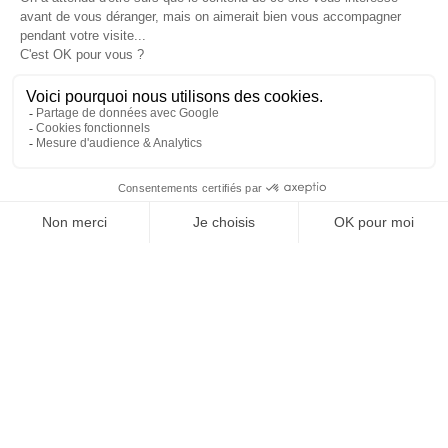
Garde corps cantine
>
La MAM
>
Goudronnage des allées du cimetière
>
Réfection des escaliers sur le site de Vauboire
>
Réfection des murs de l'école
>
Enfouissement des réseaux
>
Skate Park
>
Travaux au cimetière
>
LES DERNIÈRES ACTUALITÉS
MARPA, planning des
animations Août
29 juil. 2026