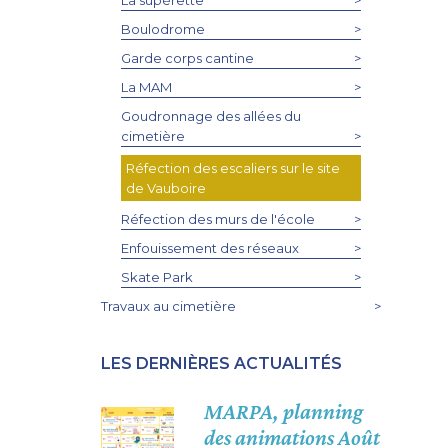
Boulodrome
>
Garde corps cantine
>
La MAM
>
Goudronnage des allées du
cimetière
>
Réfection des escaliers sur le site
de Vauboire
Réfection des murs de l'école
>
Enfouissement des réseaux
>
Skate Park
>
Travaux au cimetière
>
LES DERNIÈRES ACTUALITÉS
MARPA, planning
des animations Août