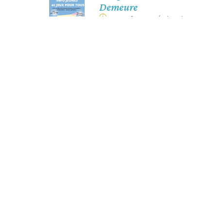
Demeure
27 août 2026
/ 14h30 à
16h30
MARPA Claire Demeure
Ludothèque
septembre
15 sept. 2026
/ 16h30 -
18h30
Bibliothèque de
Châtillon Sur Colmont
Soirée privé K3C
Salle des fêtes, Châtillon
sur Colmont