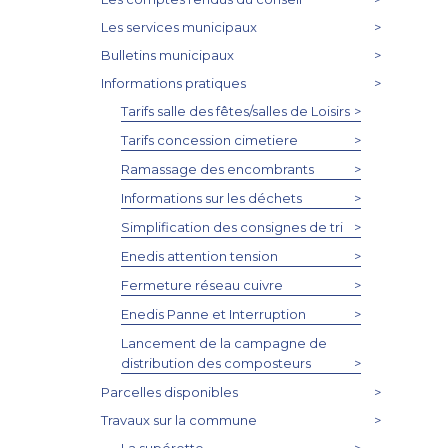
Les services municipaux
>
Bulletins municipaux
>
Informations pratiques
>
Tarifs salle des fêtes/salles de Loisirs
>
Tarifs concession cimetiere
>
Ramassage des encombrants
>
Informations sur les déchets
>
Simplification des consignes de tri
>
Enedis attention tension
>
Fermeture réseau cuivre
>
Enedis Panne et Interruption
>
Lancement de la campagne de
distribution des composteurs
>
Parcelles disponibles
>
Travaux sur la commune
>
La supérette
>