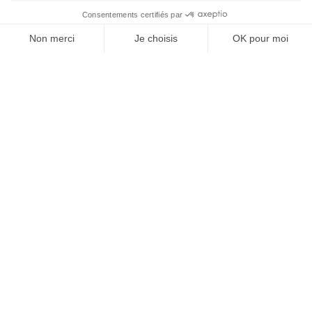
Ludothèque septembre
15 sept. 2026
/ 16h30 - 18h30
Bibliothèque de Châtillon Sur
Colmont
Soirée privé K3C
Salle des fêtes, Châtillon sur
Colmont