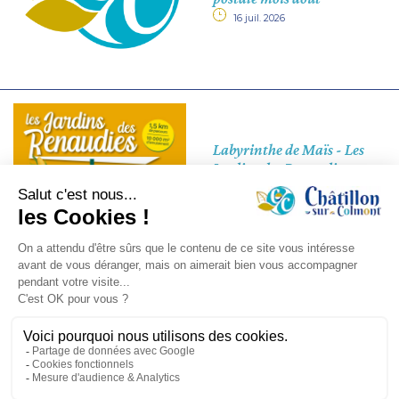
16 juil. 2026
Labyrinthe de Maïs - Les
Jardins des Renaudies
14 juil. 2026
AGENDA
Jeux pour tous, Marpa
Claire Demeure
27 août 2026
/ 14h30 à 16h30
MARPA Claire Demeure