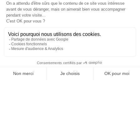
Projets du Club Bon Accueil de Châtillon sur Colmont pour l'année 2026
>
Quelques dates à retenir :
>
Les Chant’illons
>
Troupe Théâtrale Châtillonnaise
>
Châtillon Patrimoine
>
Membre du bureau
>
La Lettre N° 108 - Février 2025
>
La Lettre N° 109 – Mars 2025
>
La Lettre N° 111 - Septembre 2025
>
La Lettre N° 112 - Janvier 2026
>
La Lettre N° 113 - Février 2026
La lettre 114 - Mars 2026
>
Comité d'animation
>
Nouveau bureau
>
Chasse aux œufs
>
Le Carnaval
>
Association nuisible
>
Achat d'un bungalow
>