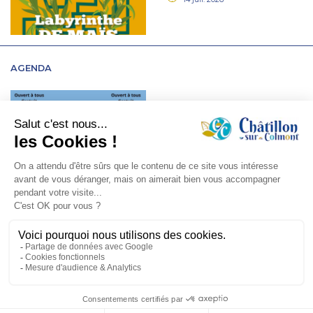
AGENDA
Jeux pour tous, Marpa
Claire Demeure
27 août 2026
/ 14h30 à 16h30
MARPA Claire Demeure
Ludothèque septembre
15 sept. 2026
/ 16h30 - 18h30
Bibliothèque de Châtillon Sur
Colmont