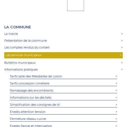
LA COMMUNE
La mairie
>
Présentation de la commune
>
Les comptes rendus du conseil
>
Les services municipaux
>
Bulletins municipaux
>
Informations pratiques
>
Tarifs salle des fêtes/salles de Loisirs
>
Tarifs concession cimetiere
>
Ramassage des encombrants
>
Informations sur les déchets
>
Simplification des consignes de tri
>
Enedis attention tension
>
Fermeture réseau cuivre
>
Enedis Panne et Interruption
>