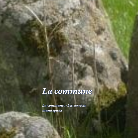
La commune
La commune
>
Les services
municipaux