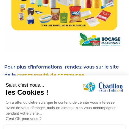
Pour plus d’informations, rendez-vous sur le site
de la
communauté de communes
LA COMMUNE
La mairie
>
Présentation de la commune
>
Les comptes rendus du conseil
>
Les services municipaux
>
Bulletins municipaux
>