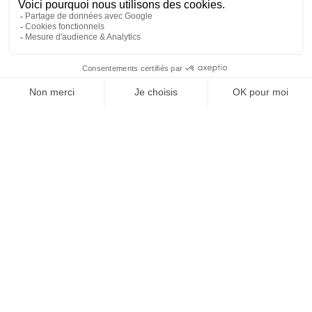
Informations pratiques
>
Tarifs salle des fêtes/salles de Loisirs
>
Tarifs concession cimetiere
>
Ramassage des encombrants
>
Informations sur les déchets
>
Simplification des consignes de tri
Enedis attention tension
>
Fermeture réseau cuivre
>
Enedis Panne et Interruption
>
Lancement de la campagne de distribution des composteurs
>
Parcelles disponibles
>
Travaux sur la commune
>
La supérette
>
Boulodrome
>
Garde corps cantine
>
La MAM
>
Goudronnage des allées du cimetière
>
Réfection des escaliers sur le site de Vauboire
>