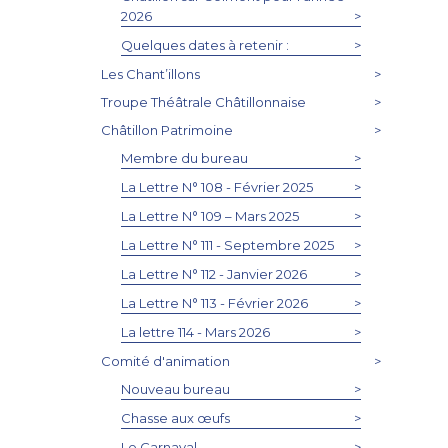
2026
>
Quelques dates à retenir :
>
Les Chant’illons
>
Troupe Théâtrale Châtillonnaise
>
Châtillon Patrimoine
>
Membre du bureau
>
La Lettre N° 108 - Février 2025
>
La Lettre N° 109 – Mars 2025
>
La Lettre N° 111 - Septembre 2025
>
La Lettre N° 112 - Janvier 2026
>
La Lettre N° 113 - Février 2026
>
La lettre 114 - Mars 2026
>
Comité d'animation
>
Nouveau bureau
>
Chasse aux œufs
>
Le Carnaval
>