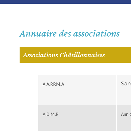
Annuaire des associations
Associations Châtillonnaises
Sam
A.A.P.P.M.A
A.D.M.R
Anni