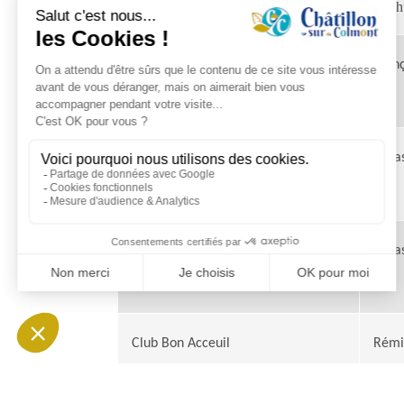
Loch
Centre de loisirs Chapi Chapo
Fran
Châtillon Patrimoine
Séba
Les Chant'illons (chorale)
Séba
Club Bon Acceuil
Rémi