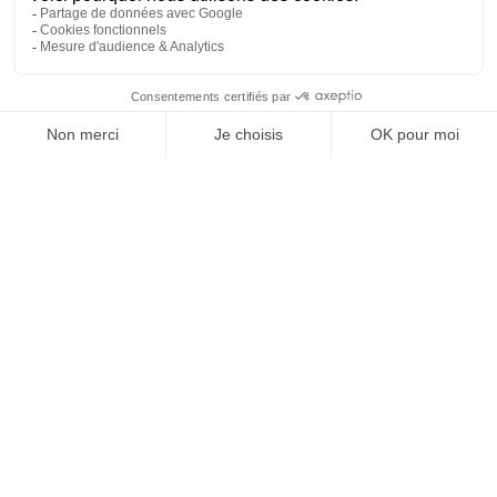
Ludothèque septembre
15 sept. 2026
/ 16h30 - 18h30
Bibliothèque de Châtillon Sur
Colmont
Soirée privé K3C
Salle des fêtes, Châtillon sur
Colmont
Châtillon
en
image