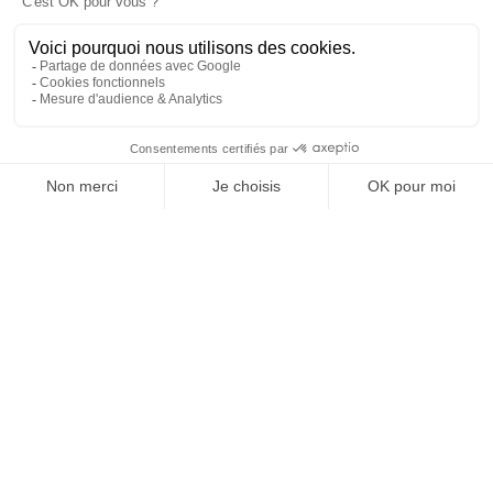
postale mois août
16 juil. 2026
Labyrinthe de Maïs - Les
Jardins des Renaudies
14 juil. 2026
AGENDA
Jeux pour tous, Marpa
Claire Demeure
27 août 2026
/ 14h30 à 16h30