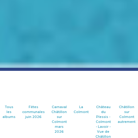
Tous
Fêtes
Carnaval
La
Château
Châtillon
les
communales
Châtillon
Colmont
du
sur
albums
juin 2026
sur
Plessis -
Colmont
Colmont
Colmont
autrement
mars
- Lavoir -
2026
Vue de
Châtillon