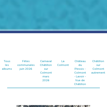
Tous
Fêtes
Carnaval
La
Château
Châtillon
les
communales
Châtillon
Colmont
du
sur
albums
juin 2026
sur
Plessis -
Colmont
Colmont
Colmont
autrement
mars
- Lavoir -
2026
Vue de
Châtillon