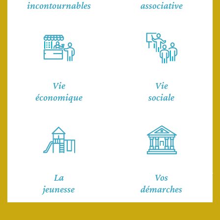
incontournables
associative
Vie
Vie
économique
sociale
Découvrez la commune
de Châtillon-sur-Colmont
La
Vos
jeunesse
démarches
EN SAVOIR PLUS